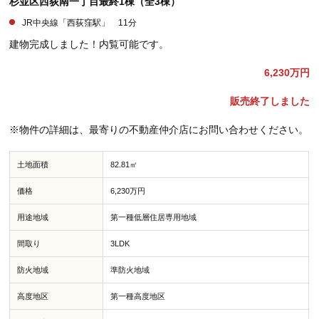
杉並区西荻南一丁目最終1棟（全3棟）
JR中央線「西荻窪駅」 11分
建物完成しました！内覧可能です。
6,230万円
販売終了しました
※物件の詳細は、最寄りの不動産仲介店にお問い合わせください。
土地面積
82.81㎡
価格
6,230万円
用途地域
第一種低層住居専用地域
間取り
3LDK
防火地域
準防火地域
高度地区
第一種高度地区