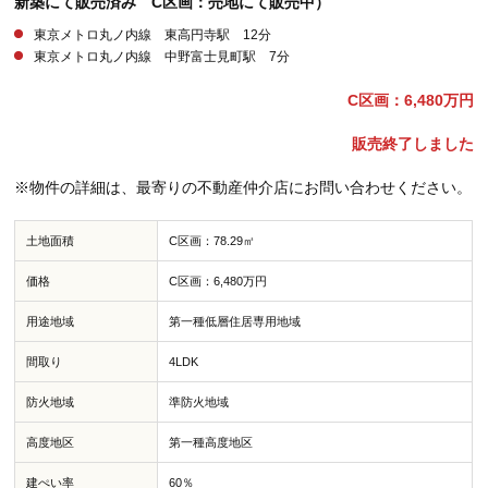
新築にて販売済み C区画：売地にて販売中）
東京メトロ丸ノ内線 東高円寺駅 12分
東京メトロ丸ノ内線 中野富士見町駅 7分
C区画：6,480万円
販売終了しました
※物件の詳細は、最寄りの不動産仲介店にお問い合わせください。
土地面積
C区画：78.29㎡
価格
C区画：6,480万円
用途地域
第一種低層住居専用地域
間取り
4LDK
防火地域
準防火地域
高度地区
第一種高度地区
建ぺい率
60％