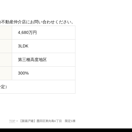
の不動産仲介店にお問い合わせください。
4,680万円
3LDK
第三種高度地区
300%
予定）
TOP
>
【新築戸建】墨田区東向島6丁目 限定1棟