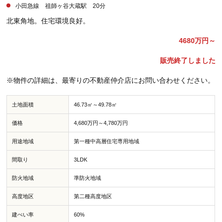
小田急線 祖師ヶ谷大蔵駅 20分
北東角地。住宅環境良好。
4680万円～
販売終了しました
※物件の詳細は、最寄りの不動産仲介店にお問い合わせください。
土地面積
46.73㎡～49.78㎡
価格
4,680万円～4,780万円
用途地域
第一種中高層住宅専用地域
間取り
3LDK
防火地域
準防火地域
高度地区
第二種高度地区
建ぺい率
60%