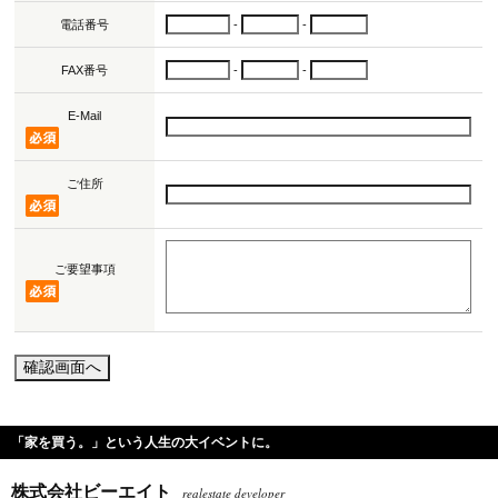
電話番号
-
-
FAX番号
-
-
E-Mail
ご住所
ご要望事項
「家を買う。」という人生の大イベントに。
株式会社ビーエイト
realestate developer